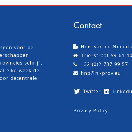
Contact
Huis van de Nederla
ingen voor de
terschappen
Trierstraat 59-61 1
ovincies schrijft
+32 (0)2 737 99 57
al
elke week de
hnp@nl-prov.eu
oor decentrale
Twitter
LinkedI
Privacy Policy