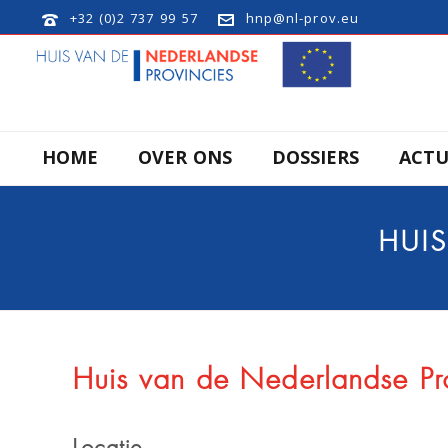
+32 (0)2 737 99 57
hnp@nl-prov.eu
HOME
OVER ONS
DOSSIERS
ACTU
HUIS
Huis van de Nederlandse Pr