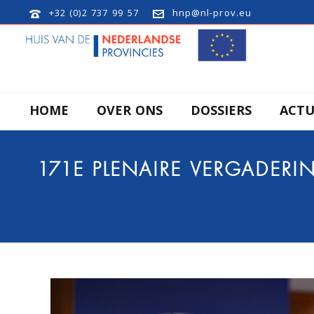
+32 (0)2 737 99 57
hnp@nl-prov.eu
HOME
OVER ONS
DOSSIERS
ACTU
171E PLENAIRE VERGADER