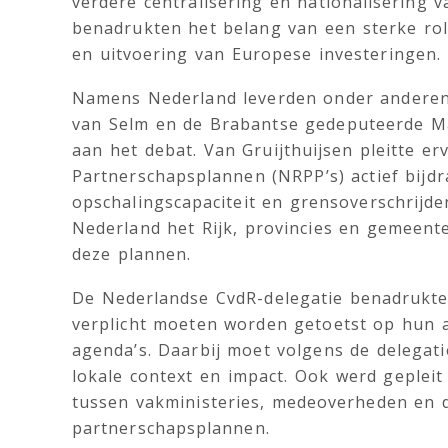
verdere centralisering en nationalisering 
benadrukten het belang van een sterke rol
en uitvoering van Europese investeringen.
Namens Nederland leverden onder anderen
van Selm en de Brabantse gedeputeerde Mar
aan het debat. Van Gruijthuijsen pleitte e
Partnerschapsplannen (NRPP’s) actief bijdr
opschalingscapaciteit en grensoverschrijd
Nederland het Rijk, provincies en gemeen
deze plannen.
De Nederlandse CvdR-delegatie benadrukte
verplicht moeten worden getoetst op hun a
agenda’s. Daarbij moet volgens de delegat
lokale context en impact. Ook werd geplei
tussen vakministeries, medeoverheden en 
partnerschapsplannen.