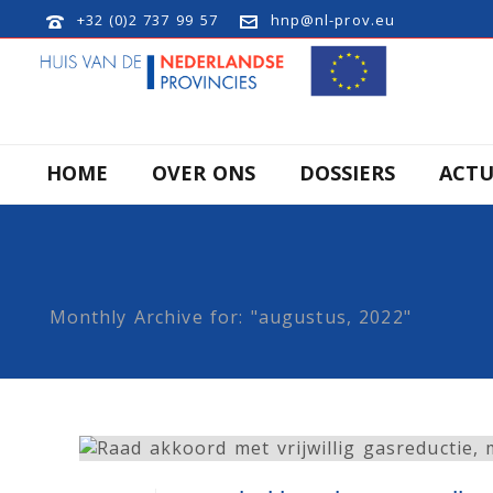
+32 (0)2 737 99 57
hnp@nl-prov.eu
HOME
OVER ONS
DOSSIERS
ACTU
Monthly Archive for: "augustus, 2022"