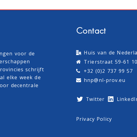
Contact
Huis van de Nederla
ingen voor de
terschappen
Trierstraat 59-61 1
ovincies schrijft
+32 (0)2 737 99 57
al
elke week de
hnp@nl-prov.eu
oor decentrale
Twitter
LinkedI
Privacy Policy