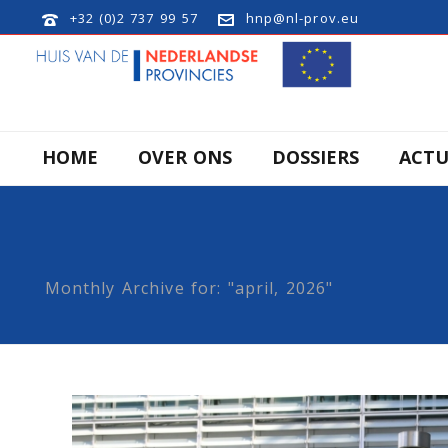
+32 (0)2 737 99 57
hnp@nl-prov.eu
HOME
OVER ONS
DOSSIERS
ACTU
Monthly Archive for: "april, 2026"