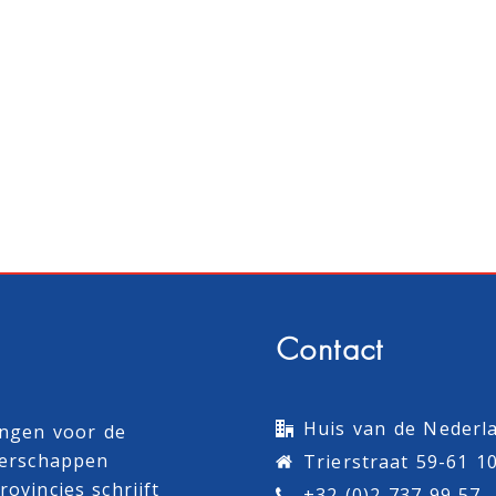
Contact
Huis van de Nederla
ingen voor de
terschappen
Trierstraat 59-61 1
ovincies schrijft
+32 (0)2 737 99 57