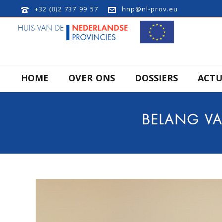
+32 (0)2 737 99 57
hnp@nl-prov.eu
HOME
OVER ONS
DOSSIERS
ACTU
BELANG VA