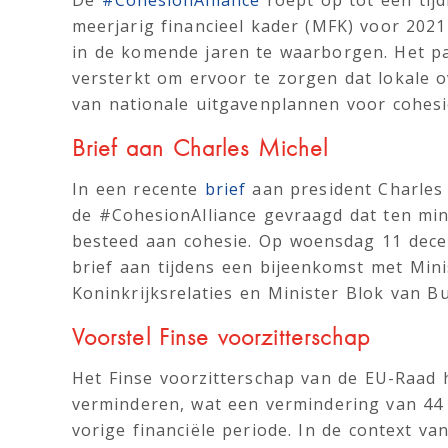
De
#CohesionAlliance
roept op tot een tij
meerjarig financieel kader (MFK) voor 2021
in de komende jaren te waarborgen. Het 
versterkt om ervoor te zorgen dat lokale 
van nationale uitgavenplannen voor cohesi
Brief aan Charles Michel
In een recente
brief
aan president Charles
de #CohesionAlliance gevraagd dat ten mi
besteed aan cohesie. Op woensdag 11 dec
brief aan tijdens een bijeenkomst met Min
Koninkrijksrelaties en Minister Blok van B
Voorstel Finse voorzitterschap
Het Finse voorzitterschap van de EU-Raad 
verminderen, wat een vermindering van 44 
vorige financiële periode. In de context v