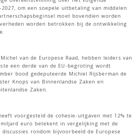
dige overeenstemming over het volgende
-2027, om een ​​soepele uitbetaling van middelen
partnerschapsbeginsel moet bovendien worden
overheden worden betrokken bij de ontwikkeling
e.
 Michel van de Europese Raad, hebben leiders van
nste een derde van de EU-begroting wordt
ember bood gedeputeerde Michiel Rijsberman de
ister Knops van Binnenlandse Zaken en
uitenlandse Zaken.
heeft voorgesteld de cohesie-uitgaven met 12% te
miljard euro betekent in vergelijking met de
an discussies rondom bijvoorbeeld de Europese