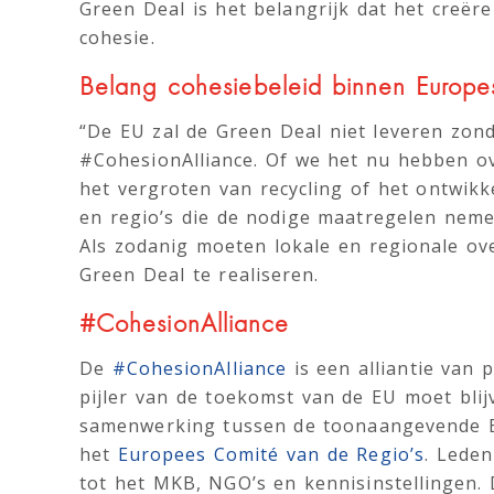
Green Deal is het belangrijk dat het creër
cohesie.
Belang cohesiebeleid binnen Europ
“De EU zal de Green Deal niet leveren zond
#CohesionAlliance. Of we het nu hebben o
het vergroten van recycling of het ontwikk
en regio’s die de nodige maatregelen nem
Als zodanig moeten lokale en regionale o
Green Deal te realiseren.
#CohesionAlliance
De
#CohesionAlliance
is een alliantie van 
pijler van de toekomst van de EU moet blij
samenwerking tussen de toonaangevende E
het
Europees Comité van de Regio’s
. Leden
tot het MKB, NGO’s en kennisinstellingen. 