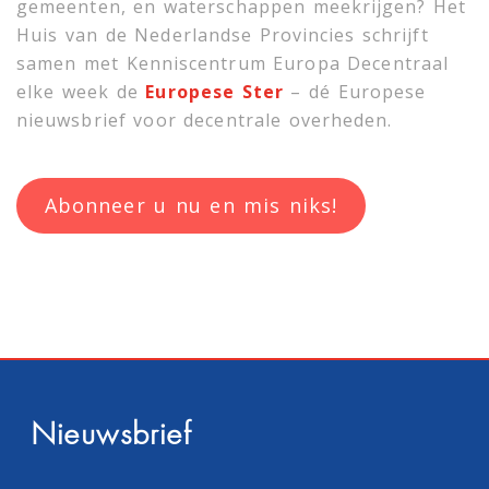
gemeenten, en waterschappen meekrijgen? Het
Huis van de Nederlandse Provincies schrijft
samen met
Kenniscentrum Europa Decentraal
elke week de
Europese Ster
– dé Europese
nieuwsbrief voor decentrale overheden.
Abonneer u nu en mis niks!
Nieuwsbrief