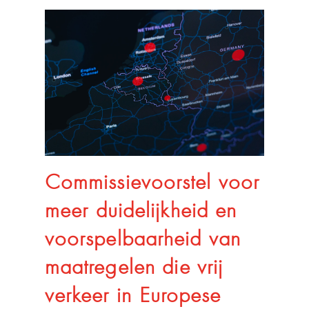
Commissievoorstel voor
meer duidelijkheid en
voorspelbaarheid van
maatregelen die vrij
verkeer in Europese