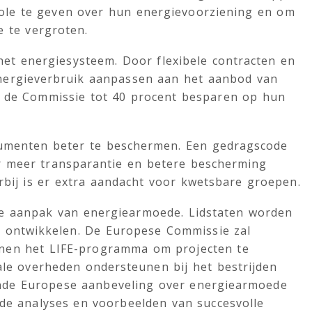
ole te geven over hun energievoorziening en om
e te vergroten.
 het energiesysteem. Door flexibele contracten en
nergieverbruik aanpassen aan het aanbod van
s de Commissie tot 40 procent besparen op hun
umenten beter te beschermen. Een gedragscode
r meer transparantie en betere bescherming
rbij is er extra aandacht voor kwetsbare groepen.
de aanpak van energiearmoede. Lidstaten worden
te ontwikkelen. De Europese Commissie zal
nnen het LIFE-programma om projecten te
kale overheden ondersteunen bij het bestrijden
nde Europese aanbeveling over energiearmoede
nde analyses en voorbeelden van succesvolle