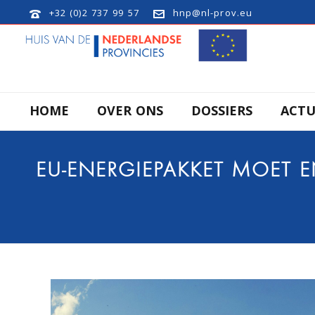
+32 (0)2 737 99 57
hnp@nl-prov.eu
HOME
OVER ONS
DOSSIERS
ACTU
EU-ENERGIEPAKKET MOET E