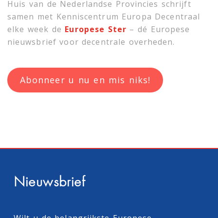
Huis van de Nederlandse Provincies schrijft
samen met
Kenniscentrum Europa Decentraal
elke week de
Europese Ster
– dé Europese
nieuwsbrief voor decentrale overheden.
Abonneer u nu en mis niks!
Nieuwsbrief