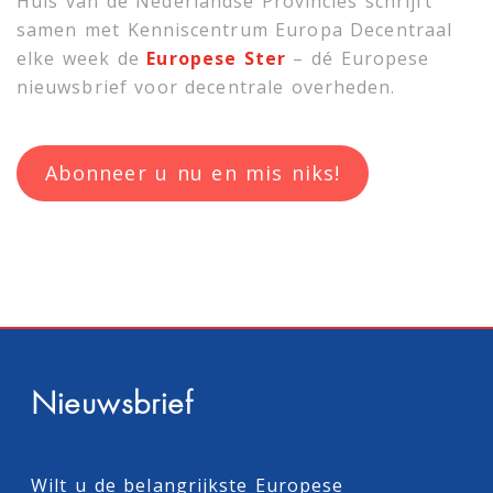
Huis van de Nederlandse Provincies schrijft
samen met
Kenniscentrum Europa Decentraal
elke week de
Europese Ster
– dé Europese
nieuwsbrief voor decentrale overheden.
Abonneer u nu en mis niks!
Nieuwsbrief
Wilt u de belangrijkste Europese