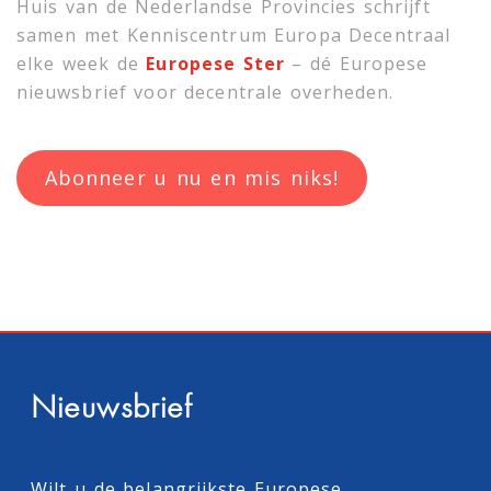
Huis van de Nederlandse Provincies schrijft
samen met
Kenniscentrum Europa Decentraal
elke week de
Europese Ster
– dé Europese
nieuwsbrief voor decentrale overheden.
Abonneer u nu en mis niks!
Nieuwsbrief
Wilt u de belangrijkste Europese