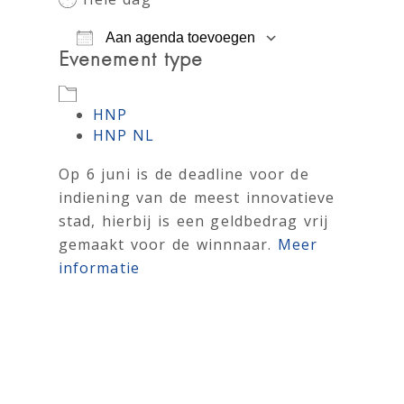
Aan agenda toevoegen
Evenement type
Download ICS
Googl
HNP
HNP NL
Op 6 juni is de deadline voor de
indiening van de meest innovatieve
stad, hierbij is een geldbedrag vrij
gemaakt voor de winnnaar.
Meer
informatie