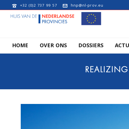
+32 (0)2 737 99 57
hnp@nl-prov.eu
HOME
OVER ONS
DOSSIERS
ACTU
REALIZING