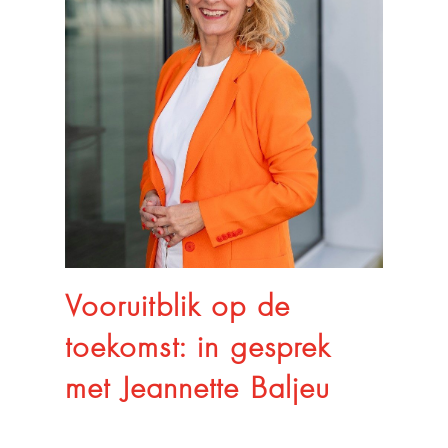
Vooruitblik op de
toekomst: in gesprek
met Jeannette Baljeu