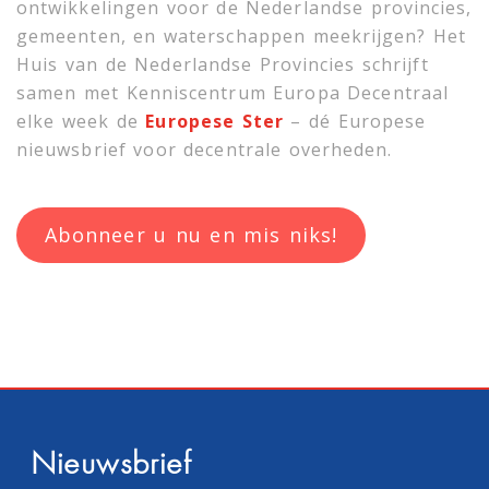
ontwikkelingen voor de Nederlandse provincies,
gemeenten, en waterschappen meekrijgen? Het
Huis van de Nederlandse Provincies schrijft
samen met
Kenniscentrum Europa Decentraal
elke week de
Europese Ster
– dé Europese
nieuwsbrief voor decentrale overheden.
Abonneer u nu en mis niks!
Nieuwsbrief