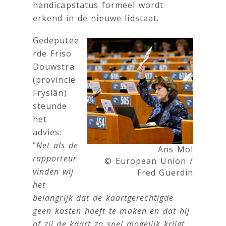
handicapstatus formeel wordt
erkend in de nieuwe lidstaat.
Gedeputee
rde Friso
Douwstra
(provincie
Fryslân)
steunde
het
advies:
“
Net als de
Ans Mol
rapporteur
© European Union /
vinden wij
Fred Guerdin
het
belangrijk dat de kaartgerechtigde
geen kosten hoeft te maken en dat hij
of zij de kaart zo snel mogelijk krijgt.