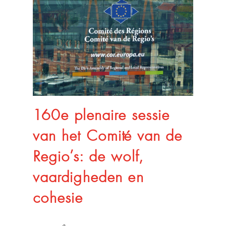
160e plenaire sessie
van het Comité van de
Regio’s: de wolf,
vaardigheden en
cohesie
e