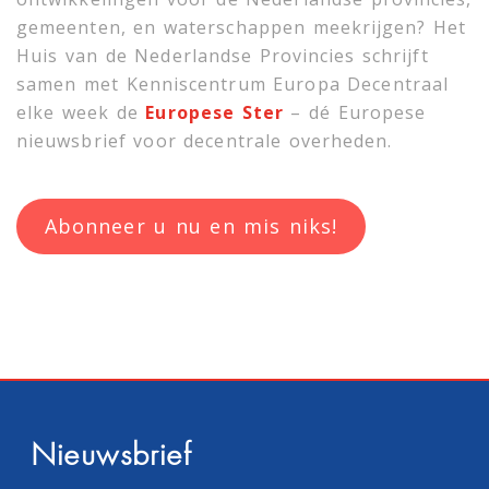
gemeenten, en waterschappen meekrijgen? Het
Huis van de Nederlandse Provincies schrijft
samen met
Kenniscentrum Europa Decentraal
elke week de
Europese Ster
– dé Europese
nieuwsbrief voor decentrale overheden.
Abonneer u nu en mis niks!
Nieuwsbrief