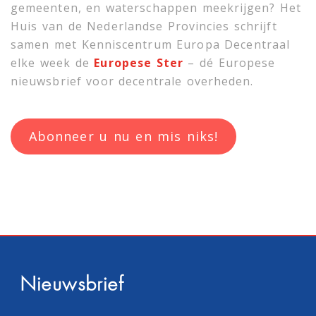
gemeenten, en waterschappen meekrijgen? Het
Huis van de Nederlandse Provincies schrijft
samen met
Kenniscentrum Europa Decentraal
elke week de
Europese Ster
– dé Europese
nieuwsbrief voor decentrale overheden.
Abonneer u nu en mis niks!
Nieuwsbrief