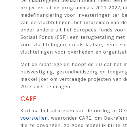
De maatregelen beslaan onder meer: een ex
projecten uit de programma’s 2021-2027; d
medefinanciering voor investeringen ter b
van de vluchtelingen; het uitbreiden van d
onder andere uit het Europees Fonds voor
Sociaal Fonds (ESF); een terugbetaling met
voor vluchtelingen; en als laatste, een re
vluchtelingen voor overheden en organisati
Met de maatregelen hoopt de EU dat het m
huisvestiging, gezondheidszorg en toegang 
makkelijker om vertraagde projecten van 
2027 over te dragen.
CARE
Kort na het uitbreken van de oorlog in O
voorstellen
, waaronder CARE, om Oekraïen
die ze opvangen, zo goed mogelijk bij te s