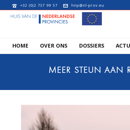
+32 (0)2 737 99 57
hnp@nl-prov.eu
HOME
OVER ONS
DOSSIERS
ACTU
MEER STEUN AAN R