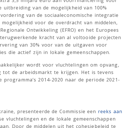
tra 3,5 miljard euro aan voorfinanciering voor
e uitbreiding van de mogelijkheid van 100%
evordering van de sociaaleconomische integratie
e mogelijkheid voor de overdracht van middelen,
 Regionale Ontwikkeling (EFRO) en het Europees
 terugwerkende kracht van al voltooide projecten
servering van 30% voor van de uitgaven voor
es die actief zijn in lokale gemeenschappen.
akkelijker wordt voor vluchtelingen om opvang,
tot de arbeidsmarkt te krijgen. Het is tevens
de programma’s 2014-2020 naar de periode 2021-
ekraïne, presenteerde de Commissie een
reeks aan
se vluchtelingen en de lokale gemeenschappen
taan. Door de middelen uit het cohesiebeleid te