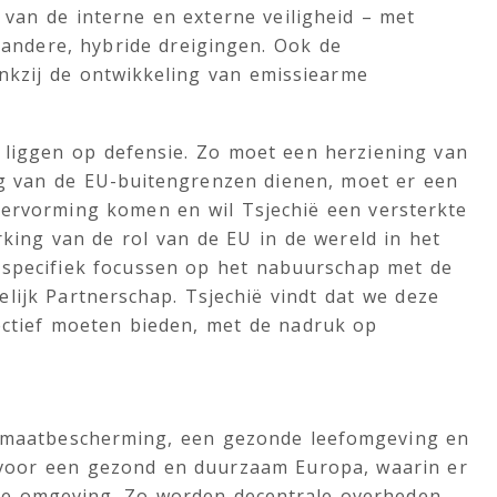
van de interne en externe veiligheid – met
n andere, hybride dreigingen. Ook de
nkzij de ontwikkeling van emissiearme
e liggen op defensie. Zo moet een herziening van
ng van de EU-buitengrenzen dienen, moet er een
ervorming komen en wil Tsjechië een versterkte
ing van de rol van de EU in de wereld in het
 specifiek focussen op het nabuurschap met de
elijk Partnerschap. Tsjechië vindt dat we deze
ctief moeten bieden, met de nadruk op
klimaatbescherming, een gezonde leefomgeving en
 voor een gezond en duurzaam Europa, waarin er
kale omgeving. Zo worden decentrale overheden