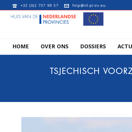
+32 (0)2 737 99 57
hnp@nl-prov.eu
HOME
OVER ONS
DOSSIERS
ACTU
TSJECHISCH VOORZ