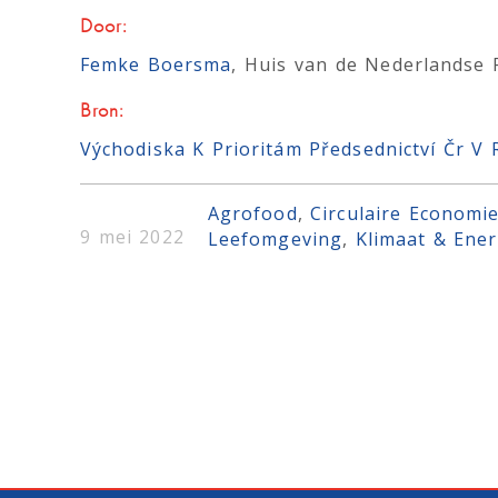
Door:
Femke Boersma
, Huis van de Nederlandse 
Bron:
Východiska K Prioritám Předsednictví Čr V
Agrofood
, 
Circulaire Economi
9 mei 2022
Leefomgeving
, 
Klimaat & Ener