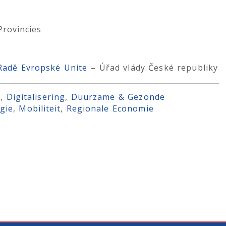
Provincies
 Radě Evropské Unite
– Úřad vlády České republiky
e
, 
Digitalisering
, 
Duurzame & Gezonde
gie
, 
Mobiliteit
, 
Regionale Economie