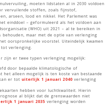
nulvervuiling, moeten lidstaten al in 2030 voldoen
 vervuilende stoffen, zoals fijnstof,
reen, arseen, lood en nikkel. Het Parlement was
het einddoel – geformuleerd als het voldoen aan
organisatie (WHO) uit 2021 – al te bereiken in
s behouden, maar met de optie van verlenging
het oorspronkelijke voorstel. Uiteindelijk kwamen
tot verlenging.
r zijn er twee typen verlenging mogelijk:
eefd door bepaalde klimatologische of
 het alleen mogelijk is ten koste van bestaande
kan er tot
uiterlijk 1 januari 2040
verlenging
tekaarten hebben voor luchtkwaliteit. Hierin
prognose al blijkt dat de grenswaarden niet
terlijk 1 januari 2035
verlenging worden