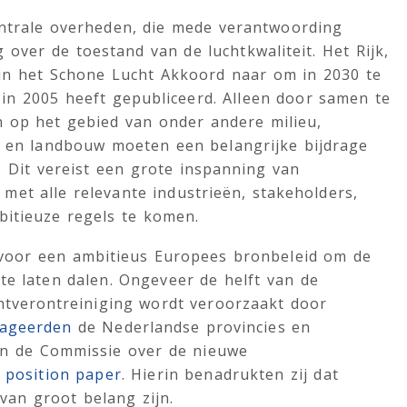
entrale overheden, die mede verantwoording
over de toestand van de luchtkwaliteit. Het Rijk,
in het Schone Lucht Akkoord naar om in 2030 te
n 2005 heeft gepubliceerd. Alleen door samen te
n op het gebied van onder andere milieu,
it en landbouw moeten een belangrijke bijdrage
 Dit vereist een grote inspanning van
et alle relevante industrieën, stakeholders,
mbitieuze regels te komen.
 voor een ambitieus Europees bronbeleid om de
 te laten dalen. Ongeveer de helft van de
htverontreiniging wordt veroorzaakt door
eageerden
de Nederlandse provincies en
n de Commissie over de nieuwe
k
position paper
. Hierin benadrukten zij dat
an groot belang zijn.