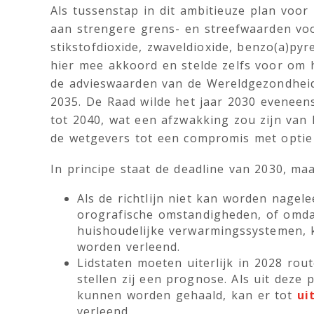
Als tussenstap in dit ambitieuze plan voor 
aan strengere grens- en streefwaarden voor
stikstofdioxide, zwaveldioxide, benzo(a)py
hier mee akkoord en stelde zelfs voor om 
de advieswaarden van de Wereldgezondheids
2035. De Raad wilde het jaar 2030 eveneen
tot 2040, wat een afzwakking zou zijn van 
de wetgevers tot een compromis met optie 
In principe staat de deadline van 2030, maa
Als de richtlijn niet kan worden nagel
orografische omstandigheden, of omdat
huishoudelijke verwarmingssystemen, 
worden verleend.
Lidstaten moeten uiterlijk in 2028 rou
stellen zij een prognose. Als uit deze 
kunnen worden gehaald, kan er tot
ui
verleend.