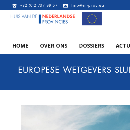
+32 (0)2 737 99 57
hnp@nl-prov.eu
HOME
OVER ONS
DOSSIERS
ACTU
EUROPESE WETGEVERS SL