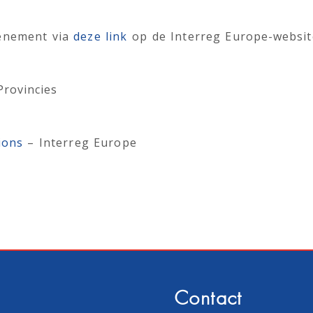
venement via
deze link
op de Interreg Europe-websit
Provincies
ions
– Interreg Europe
Contact