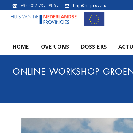
+32 (0)2 737 99 57
hnp@nl-prov.eu
HOME
OVER ONS
DOSSIERS
ACTU
ONLINE WORKSHOP GROENE 