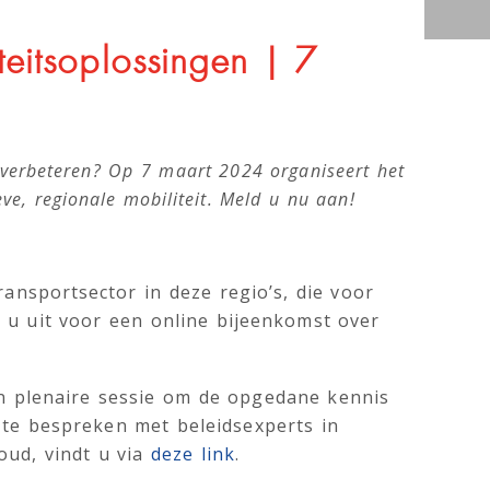
Office 365
Outlook
teitsoplossingen | 7
e verbeteren? Op 7 maart 2024 organiseert het
ve, regionale mobiliteit. Meld u nu aan!
ansportsector in deze regio’s, die voor
 u uit voor een online bijeenkomst over
en plenaire sessie om de opgedane kennis
n te bespreken met beleidsexperts in
oud, vindt u via
deze link
.