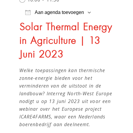
Aan agenda toevoegen
Download ICS
Googl
Solar Thermal Energy
in Agriculture | 13
Juni 2023
Welke toepassingen kan thermische
zonne-energie bieden voor het
verminderen van de uitstoot in de
landbouw? Interreg North-West Europe
nodigt u op 13 juni 2023 uit voor een
webinar over het Europese project
ICARE4FARMS, waar een Nederlands
boerenbedrijf aan deelneemt.