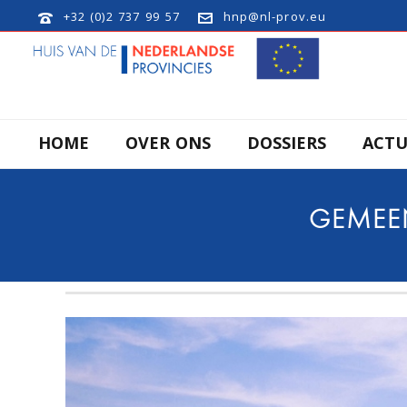
+32 (0)2 737 99 57
hnp@nl-prov.eu
HOME
OVER ONS
DOSSIERS
ACTU
GEMEEN