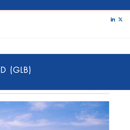
D (GLB)
Print
Email