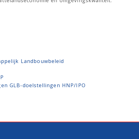
attelandseconomie en omgevingskwaliteit.
ppelijk Landbouwbeleid
OP
gen GLB-doelstellingen HNP/IPO