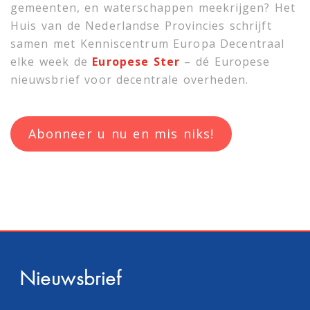
gemeenten, en waterschappen meekrijgen? Het
Huis van de Nederlandse Provincies schrijft
samen met
Kenniscentrum Europa Decentraal
elke week de
Europese Ster
– dé Europese
nieuwsbrief voor decentrale overheden.
Abonneer u nu en mis niks!
Nieuwsbrief