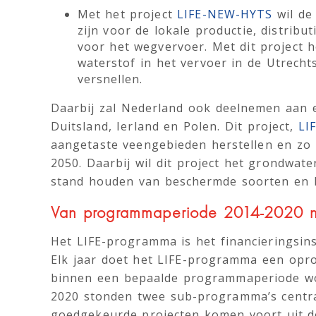
Met het project
LIFE-NEW-HYTS
wil de
zijn voor de lokale productie, distrib
voor het wegvervoer. Met dit project 
waterstof in het vervoer in de Utrecht
versnellen.
Daarbij zal Nederland ook deelnemen aan 
Duitsland, Ierland en Polen. Dit project,
LI
aangetaste veengebieden herstellen en zo
2050. Daarbij wil dit project het grondwate
stand houden van beschermde soorten en h
Van programmaperiode 2014-2020 
Het LIFE-programma is het financieringsins
Elk jaar doet het LIFE-programma een opro
binnen een bepaalde programmaperiode wo
2020 stonden twee sub-programma’s centraa
goedgekeurde projecten komen voort uit 