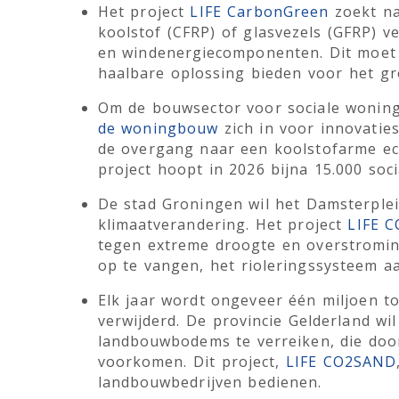
Het project
LIFE CarbonGreen
zoekt na
koolstof (CFRP) of glasvezels (GFRP) v
en windenergiecomponenten. Dit moet 
haalbare oplossing bieden voor het g
Om de bouwsector voor sociale woning
de woningbouw
zich in voor innovatie
de overgang naar een koolstofarme ec
project hoopt in 2026 bijna 15.000 so
De stad Groningen wil het Damsterple
klimaatverandering. Het project
LIFE 
tegen extreme droogte en overstromin
op te vangen, het rioleringssysteem a
Elk jaar wordt ongeveer één miljoen t
verwijderd. De provincie Gelderland wi
landbouwbodems te verreiken, die doo
voorkomen. Dit project,
LIFE CO2SAND
landbouwbedrijven bedienen.