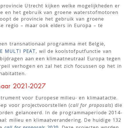
 provincie Utrecht kijken welke mogelijkheden er
utie en het gebruik van groene waterstofmotoren
hoopt de provincie het gebruik van groene
se regio – maar ook elders in Europa – te
een transnationaal programma met België,
FE MULTI PEAT
, wil de koolstofputfunctie van
 bijdragen aan een klimaatneutraal Europa tegen
rpeil verhogen en zal het zich focussen op het in
abitatten.
naar 2021-2027
trument voor Europese milieu- en klimaatactie.
ep voor projectvoorstellen (
call for proposals
) die
rden gelanceerd. In de programmaperiode 2014-
l: milieu en klimaatverandering. De huidige 132
de
call for proposals
2020.
Deze projecten worden