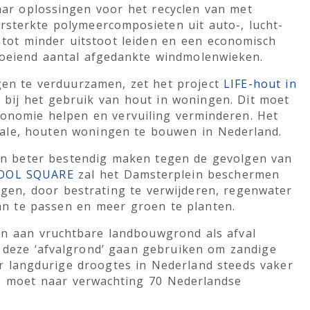
ar oplossingen voor het recyclen van met
ersterkte polymeercomposieten uit auto-, lucht-
tot minder uitstoot leiden en een economisch
roeiend aantal afgedankte windmolenwieken.
en te verduurzamen, zet het project
LIFE-hout in
s bij het gebruik van hout in woningen. Dit moet
onomie helpen en vervuiling verminderen. Het
ciale, houten woningen te bouwen in Nederland.
in beter bestendig maken tegen de gevolgen van
COOL SQUARE
zal het Damsterplein beschermen
gen, door bestrating te verwijderen, regenwater
an te passen en meer groen te planten.
on aan vruchtbare landbouwgrond als afval
l deze ‘afvalgrond’ gaan gebruiken om zandige
r langdurige droogtes in Nederland steeds vaker
, moet naar verwachting 70 Nederlandse