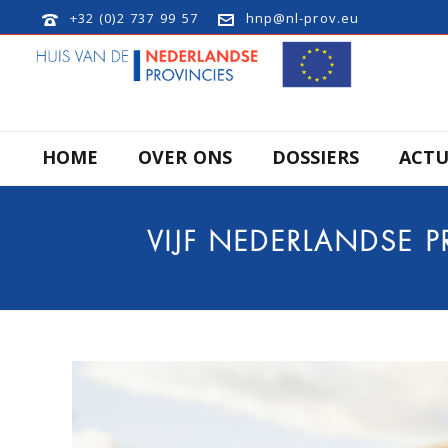
+32 (0)2 737 99 57
hnp@nl-prov.eu
HOME
OVER ONS
DOSSIERS
ACTU
VIJF NEDERLANDSE