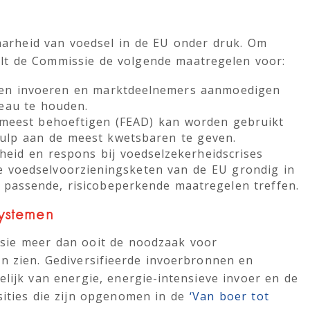
baarheid van voedsel in de EU onder druk. Om
lt de Commissie de volgende maatregelen voor:
even invoeren en marktdeelnemers aanmoedigen
veau te houden.
meest behoeftigen (FEAD) kan worden gebruikt
hulp aan de meest kwetsbaren te geven.
eid en respons bij voedselzekerheidscrises
de voedselvoorzieningsketen van de EU grondig in
 passende, risicobeperkende maatregelen treffen.
systemen
ssie meer dan ooit de noodzaak voor
 zien. Gediversifieerde invoerbronnen en
lijk van energie, energie-intensieve invoer en de
sities die zijn opgenomen in de
‘Van boer tot