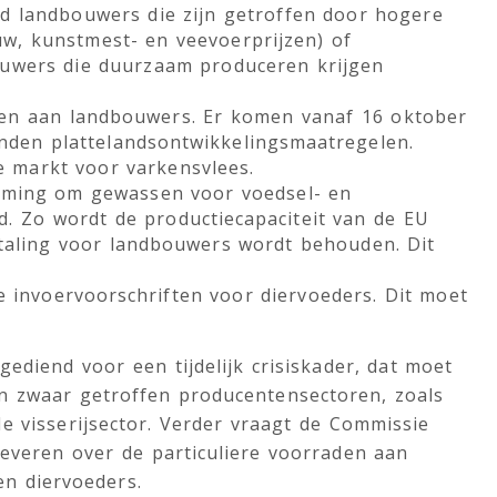
ld landbouwers die zijn getroffen door hogere
uw, kunstmest- en veevoerprijzen) of
ouwers die duurzaam produceren krijgen
gen aan landbouwers. Er komen vanaf 16 oktober
den plattelandsontwikkelingsmaatregelen.
e markt voor varkensvlees.
temming om gewassen voor voedsel- en
d. Zo wordt de productiecapaciteit van de EU
taling voor landbouwers wordt behouden. Dit
nde invoervoorschriften voor diervoeders. Dit moet
ediend voor een tijdelijk crisiskader, dat moet
an zwaar getroffen producentensectoren, zoals
 visserijsector. Verder vraagt de Commissie
leveren over de particuliere voorraden aan
en diervoeders.