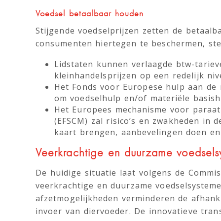
Voedsel betaalbaar houden
Stijgende voedselprijzen zetten de betaal
consumenten hiertegen te beschermen, ste
Lidstaten kunnen verlaagde btw-tari
kleinhandelsprijzen op een redelijk ni
Het Fonds voor Europese hulp aan de 
om voedselhulp en/of materiële basis
Het Europees mechanisme voor paraath
(EFSCM) zal risico’s en zwakheden in 
kaart brengen, aanbevelingen doen en
Veerkrachtige en duurzame voedsel
De huidige situatie laat volgens de Commi
veerkrachtige en duurzame voedselsystemen
afzetmogelijkheden verminderen de afhanke
invoer van diervoeder. De innovatieve tran