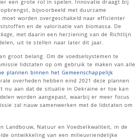
r een grote rol in spelen. Innovatie draagt bij
lopbrengst, bijvoorbeeld met duurzame
r moet worden overgeschakeld naar efficiënter
tstoffen en de valorisatie van biomassa. De
ckage
, met daarin een herziening van de Richtlijn
n, uit te stellen naar later dit jaar.
van groot belang. Om de voedselsystemen te
missie lidstaten op om gebruik te maken van alle
che plannen binnen het Gemeenschappelijk
ntrale overheden hebben eind 2021 deze plannen
 nu aan dat de situatie in Oekraïne er toe kan
delen worden aangepast, waarbij er meer focus
issie zal nauw samenwerken met de lidstaten om
n Landbouw, Natuur en Voedselkwaliteit, in de
lde ontwikkeling van een milieuvriendelijke