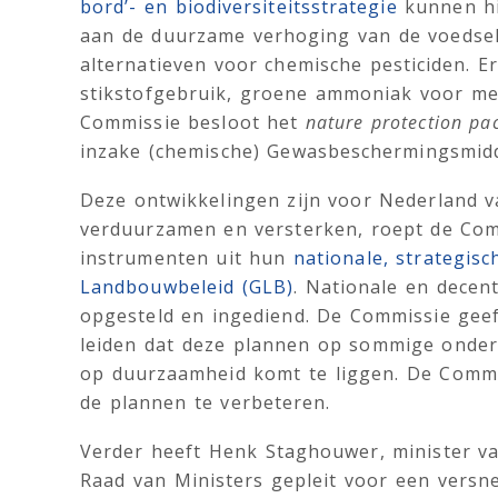
bord’- en biodiversiteitsstrategie
kunnen hie
aan de duurzame verhoging van de voedse
alternatieven voor chemische pesticiden. E
stikstofgebruik, groene ammoniak voor mes
Commissie besloot het
nature protection pa
inzake (chemische) Gewasbeschermingsmiddele
Deze ontwikkelingen zijn voor Nederland 
verduurzamen en versterken, roept de Com
instrumenten uit hun
nationale, strategis
Landbouwbeleid (GLB)
. Nationale en dece
opgesteld en ingediend. De Commissie geeft
leiden dat deze plannen op sommige onder
op duurzaamheid komt te liggen. De Comm
de plannen te verbeteren.
Verder heeft Henk Staghouwer, minister va
Raad van Ministers gepleit voor een versne