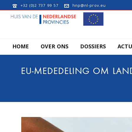
+32 (0)2 737 99 57
hnp@nl-prov.eu
HOME
OVER ONS
DOSSIERS
ACTU
EU-MEDEDELING OM LAN